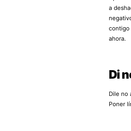
a desha
negativo
contigo
ahora.
Di n
Dile no
Poner lí