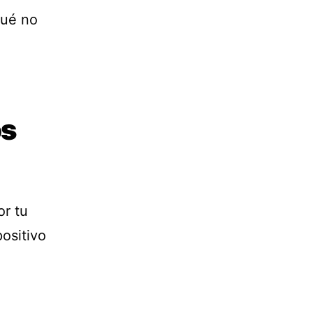
qué no
os
or tu
ositivo