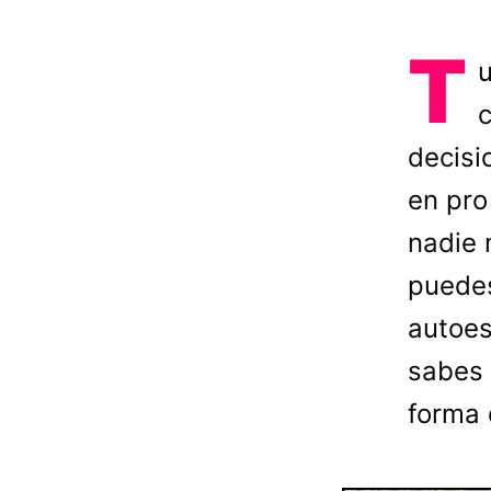
T
u
c
decisi
en pro
nadie
puedes
autoes
sabes 
forma 