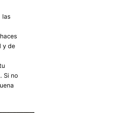
 las
 haces
d y de
tu
. Si no
buena