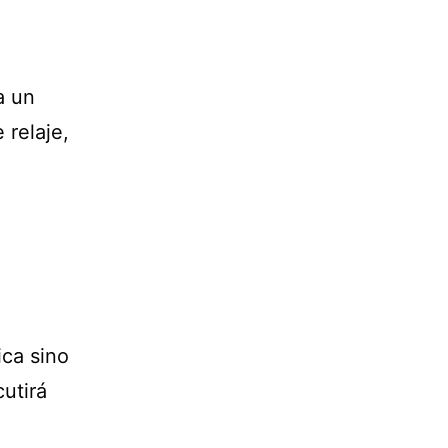
a un
 relaje,
ica sino
utirá