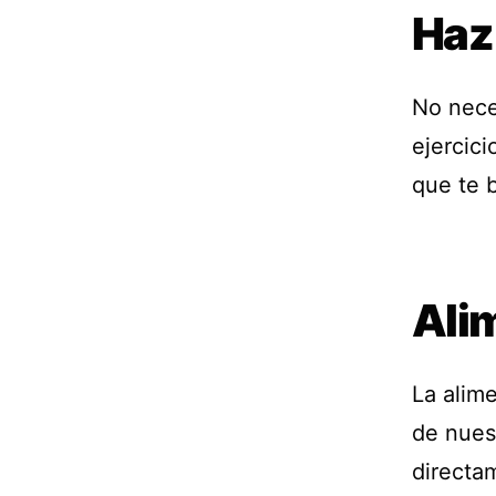
Haz 
No nece
ejercici
que te b
Ali
La alime
de nues
directa