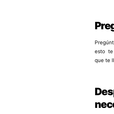
Pre
Pregúnta
esto te
que te l
Des
nec