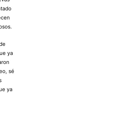
atado
ecen
osos.
 de
ue ya
aron
eo, sé
s
que ya