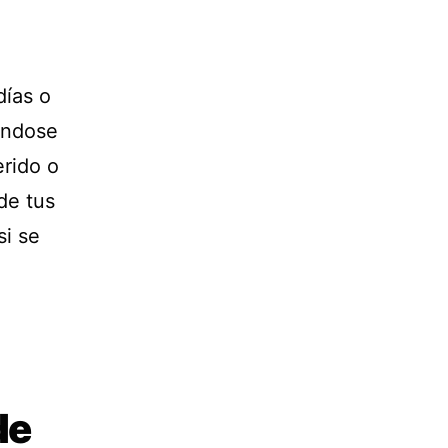
días o
ándose
erido o
de tus
si se
de