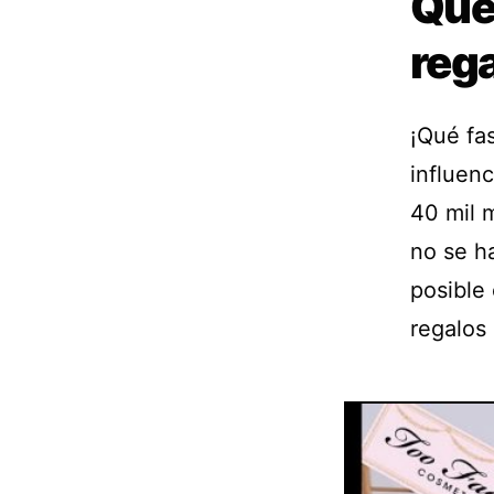
Que
reg
¡Qué fas
influenc
40 mil m
no se h
posible
regalos 