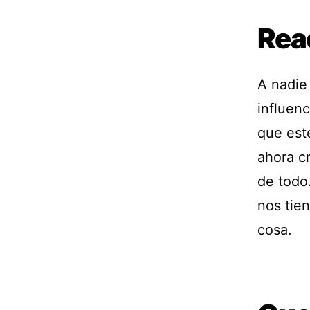
Rea
A nadie 
influenc
que est
ahora c
de todo
nos tie
cosa.