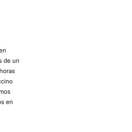
ien
s de un
 horas
ccino
emos
os en