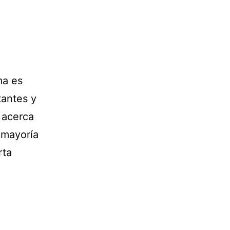
ma es
tantes y
 acerca
 mayoría
rta