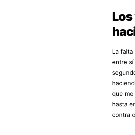
Los 
hac
La falta
entre s
segundo.
haciend
que me 
hasta e
contra 