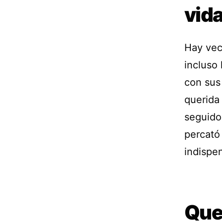
vid
Hay vec
incluso
con sus
querida
seguidor
percató
indispe
Que