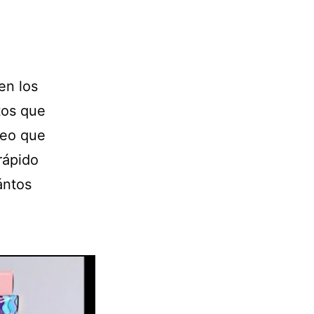
en los
tos que
reo que
rápido
ántos