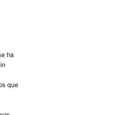
se ha
in
os que
evas