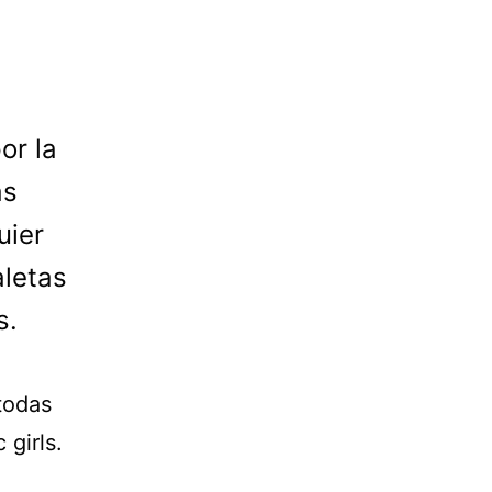
or la
as
uier
aletas
s.
todas
girls.