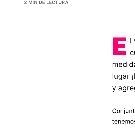
2 MIN DE LECTURA
E
l
c
medida
lugar 
y agre
Conjunt
tenemos