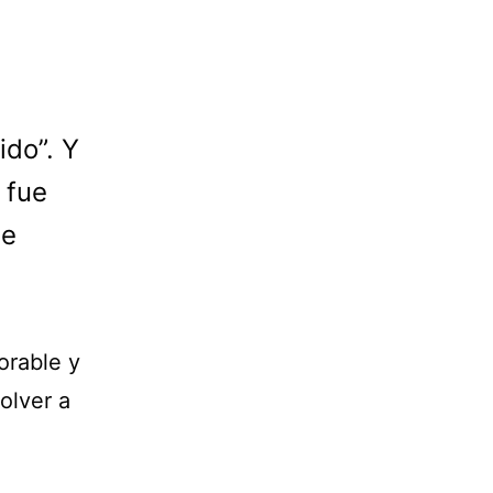
ido”. Y
 fue
ue
lorable y
olver a