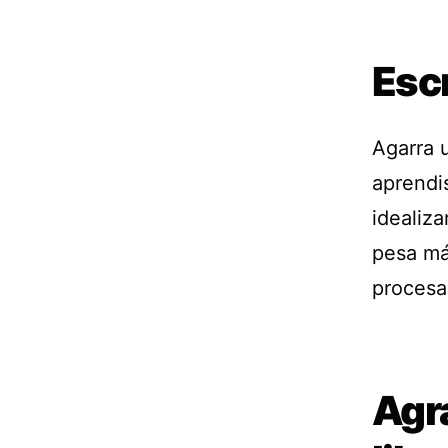
Esc
Agarra u
aprendi
idealiza
pesa má
procesa
Agra