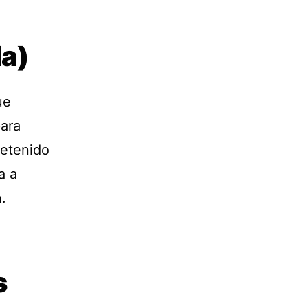
da)
ue
para
retenido
a a
.
s