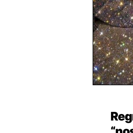
Regr
“no