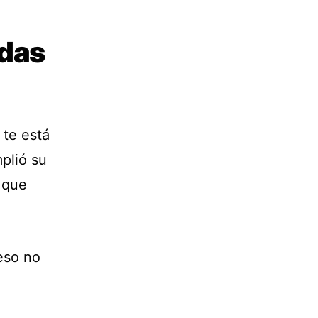
odas
 te está
plió su
a que
eso no