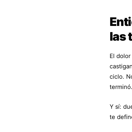
Enti
las
El dolor
castiga
ciclo. N
terminó
Y sí: d
te defin