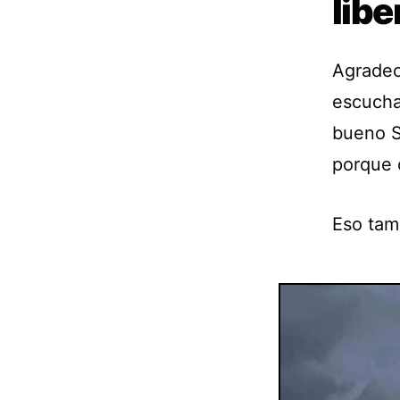
libe
Agradec
escucha
bueno S
porque 
Eso tam