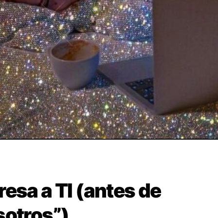
esa a TI (antes de
sotros”)