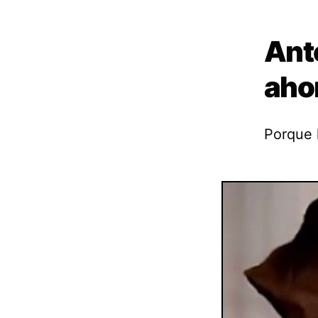
Ante
ahor
Porque 