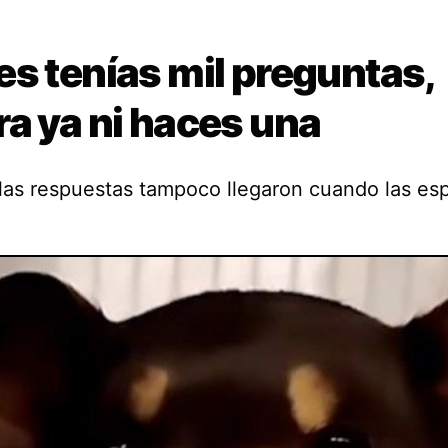
s tenías mil preguntas,
a ya ni haces una
las respuestas tampoco llegaron cuando las es