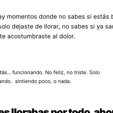
ay momentos donde no sabes si estás b
solo dejaste de llorar, no sabes si ya s
 te acostumbraste al dolor.
tás… funcionando. No feliz, no triste. Solo
ando. sintiendo poco, o nada.
s llorabas por todo, ahor