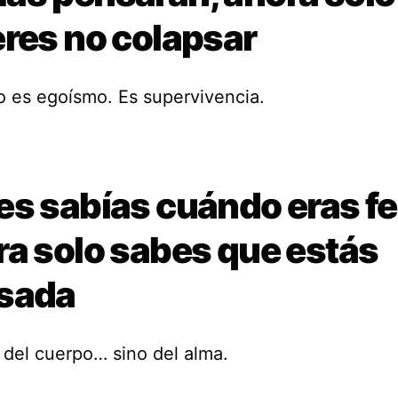
eres no colapsar
o es egoísmo. Es supervivencia.
s sabías cuándo eras fel
ra solo sabes que estás
sada
 del cuerpo… sino del alma.