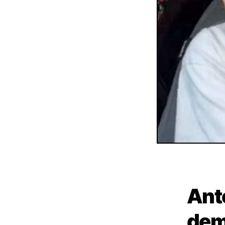
Ante
dem