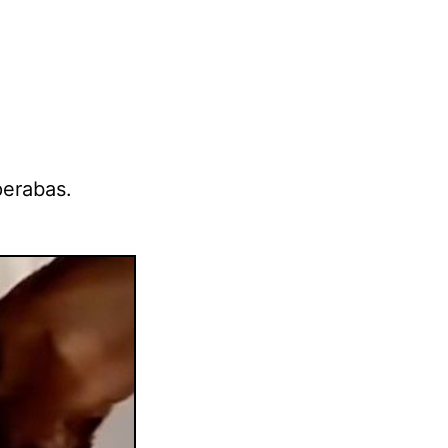
perabas.