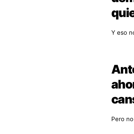
qui
Y eso n
Ante
aho
can
Pero no