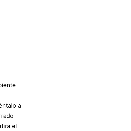
piente
éntalo a
rrado
tira el