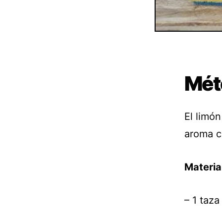
Mét
El limón
aroma cí
Materia
– 1 taz