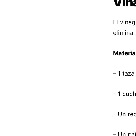
Vin
El vina
eliminar
Materia
– 1 taz
– 1 cuc
– Un re
– Un pa