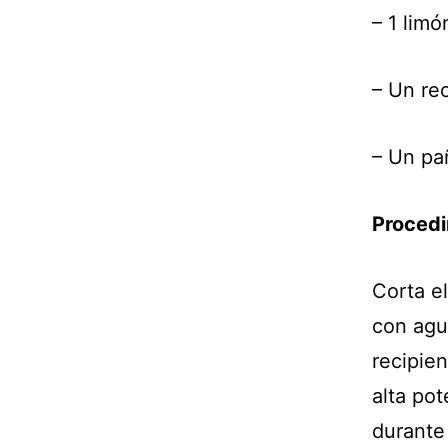
– 1 limó
– Un re
– Un pa
Procedi
Corta el
con agu
recipien
alta po
durante