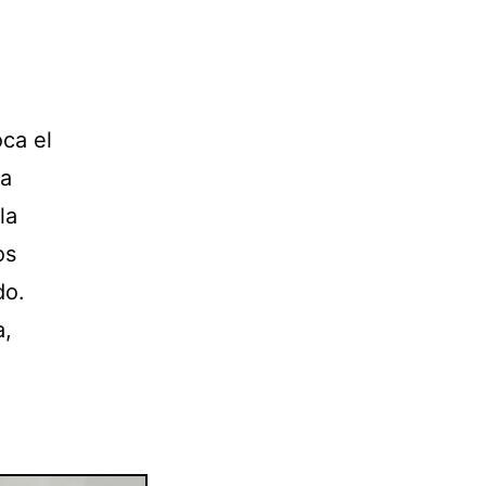
oca el
ia
la
os
do.
a,