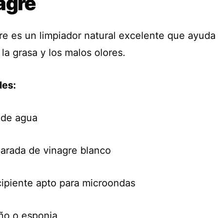
agre
gre es un limpiador natural excelente que ayuda
 la grasa y los malos olores.
les:
a de agua
harada de vinagre blanco
cipiente apto para microondas
ño o esponja