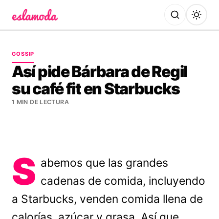
Es la Moda
GOSSIP
Así pide Bárbara de Regil
su café fit en Starbucks
1 MIN DE LECTURA
S
abemos que las grandes
cadenas de comida, incluyendo
a Starbucks, venden comida llena de
calorías, azúcar y grasa. Así que