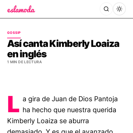
Es la Moda
GOSSIP
Así canta Kimberly Loaiza
en inglés
1 MIN DE LECTURA
L
a gira de Juan de Dios Pantoja
ha hecho que nuestra querida
Kimberly Loaiza se aburra
demasiado. Y es que el avanzado