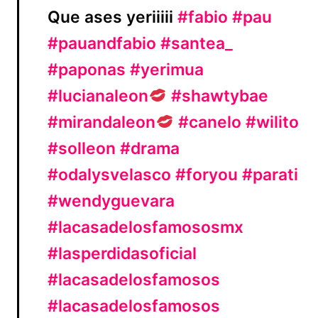
Que ases yeriiiii
#fabio
#pau
#pauandfabio
#santea_
#paponas
#yerimua
#lucianaleon
#shawtybae
#mirandaleon
#canelo
#wilito
#solleon
#drama
#odalysvelasco
#foryou
#parati
#wendyguevara
#lacasadelosfamososmx
#lasperdidasoficial
#lacasadelosfamosos
#lacasadelosfamosos