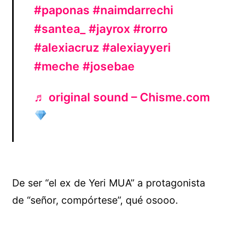
#paponas
#naimdarrechi
#santea_
#jayrox
#rorro
#alexiacruz
#alexiayyeri
#meche
#josebae
♬ original sound – Chisme.com
De ser “el ex de Yeri MUA” a protagonista
de “señor, compórtese”, qué osooo.