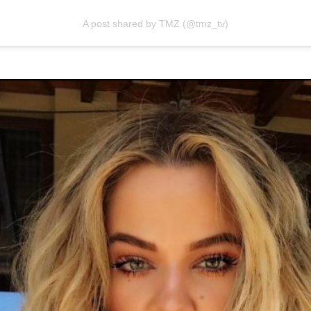
A post shared by TMZ (@tmz_tv)