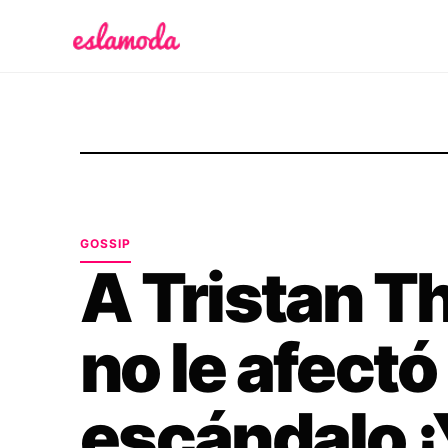
Es la Moda
GOSSIP
A Tristan 
no le afectó 
escándalo ¡