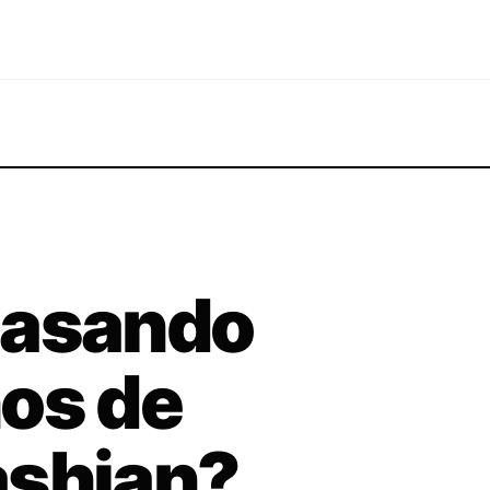
pasando
os de
ashian?