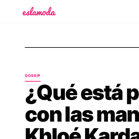
Es la Moda
GOSSIP
¿Qué está 
con las man
Khloé Kard