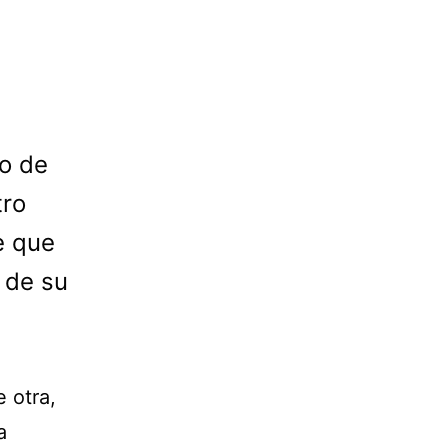
o de
tro
e que
s de su
 otra,
a