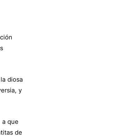
ición
as
la diosa
ersia, y
, a que
titas de