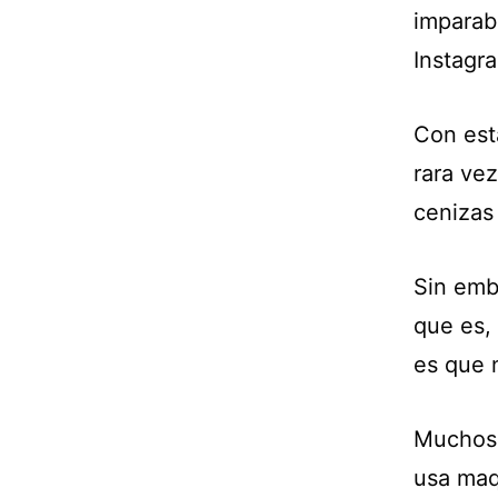
imparab
Instagr
Con esta
rara ve
cenizas 
Sin emba
que es,
es que 
Muchos 
usa maq