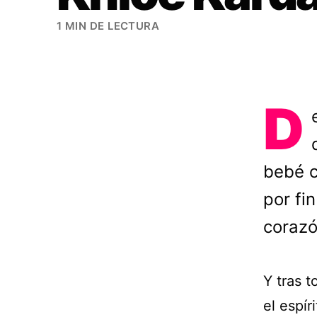
1 MIN DE LECTURA
D
bebé c
por fi
corazó
Y tras 
el espír