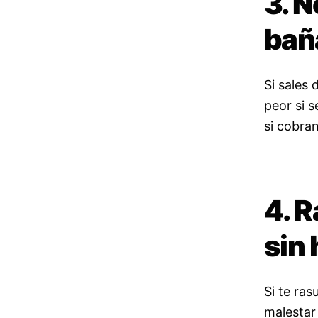
3. N
bañ
Si sales 
peor si 
si cobra
4. R
sin 
Si te ra
malestar