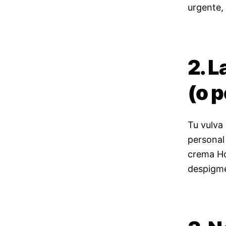
urgente,
2. 
(o p
Tu vulva
personal
crema Hd
despigme