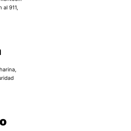
 al 911,
a
harina,
uridad
(o