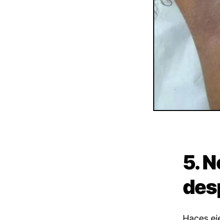
5. N
des
Haces ej