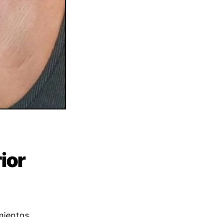
ior
amientos…