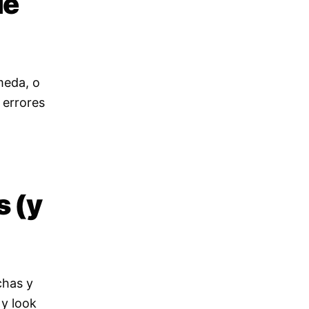
de
meda, o
 errores
s (y
chas y
 y look