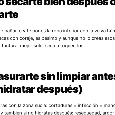
o secarte bien después 
arte
de bañarte y te pones la ropa interior con la vulva hú
secas con coraje, es pésimo y aunque no lo creas esos
n factura, mejor solo seca a toquecitos.
asurarte sin limpiar ante
hidratar después)
suras con la zona sucia: cortaduras = infección = man
 y tambien si no hidratas después: resequedad, ardor