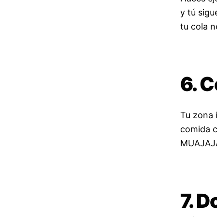
y tú sig
tu cola n
6. 
Tu zona 
comida c
MUAJAJA,
7. D