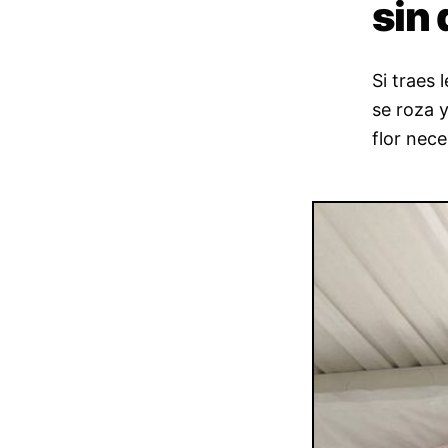
sin 
Si traes 
se roza y
flor nece