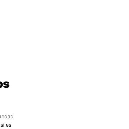
os
umedad
si es