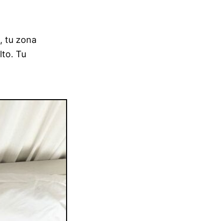
e, tu zona
lto. Tu