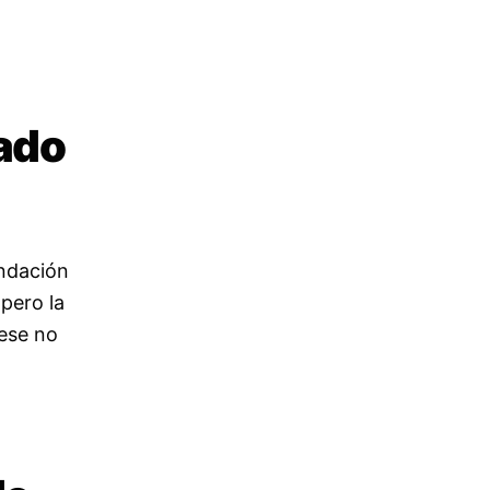
mado
endación
pero la
ese no