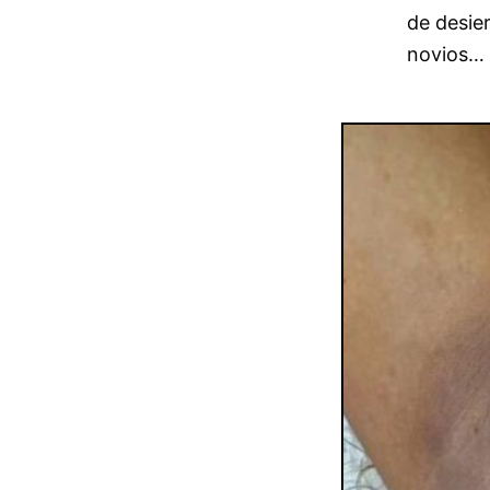
de desie
novios… 