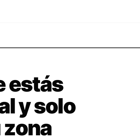
e estás
l y solo
 zona