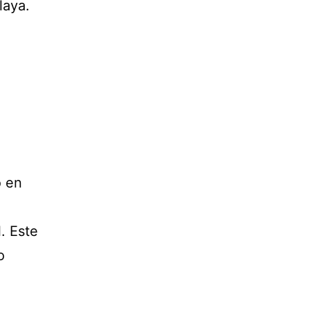
laya.
o en
. Este
o