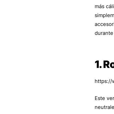
más cál
simplem
accesor
durante
1. R
https:/
Este ve
neutrale