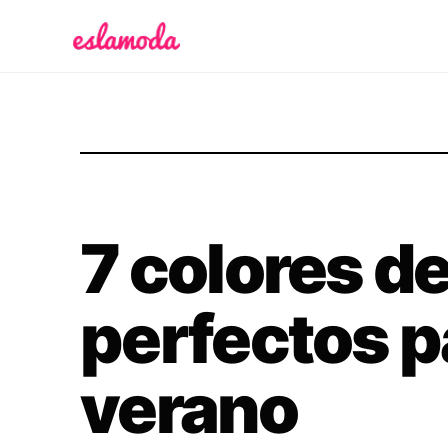
Es la Moda
7 colores d
perfectos p
verano