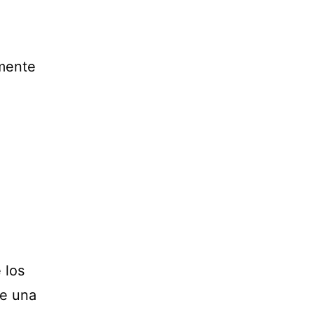
amente
 los
ue una