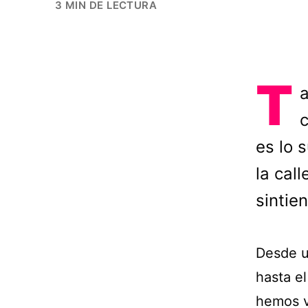
3 MIN DE LECTURA
T
a
c
es lo 
la cal
sintie
Desde u
hasta el
hemos v