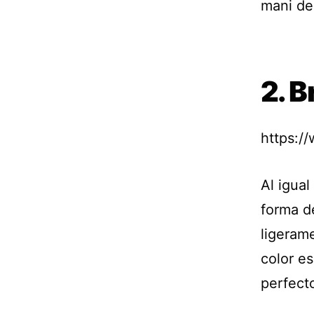
mani de 
2. 
https:/
Al igua
forma d
ligerame
color e
perfect