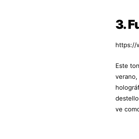
3. F
https:/
Este to
verano, 
holográf
destello
ve como