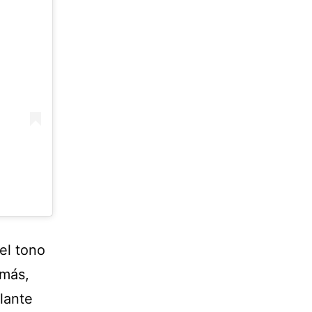
el tono
emás,
llante