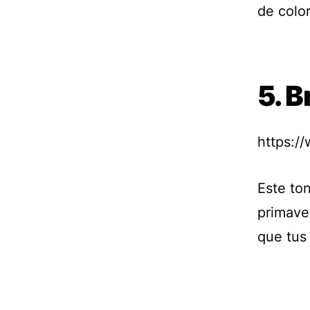
de colo
5. B
https:/
Este ton
primaver
que tus