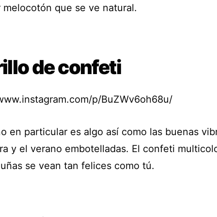
r melocotón que se ve natural.
rillo de confeti
/www.instagram.com/p/BuZWv6oh68u/
o en particular es algo así como las buenas vib
a y el verano embotelladas. El confeti multicol
 uñas se vean tan felices como tú.