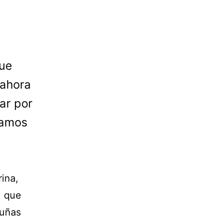
que
 ahora
ar por
tamos
ina,
) que
 uñas