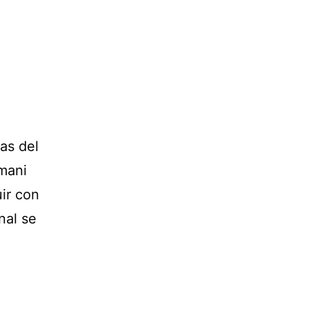
as del
 mani
uir con
nal se