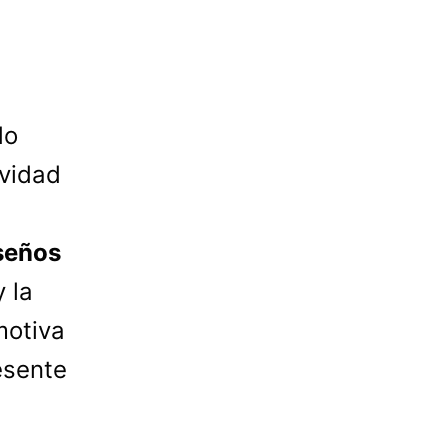
do
ividad
seños
 la
motiva
esente