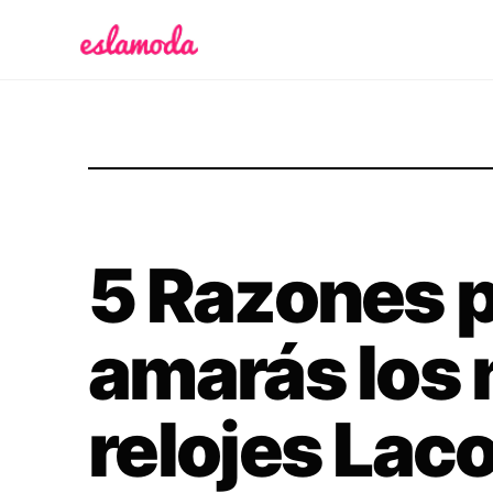
Es la Moda
5 Razones p
amarás los
relojes Lac