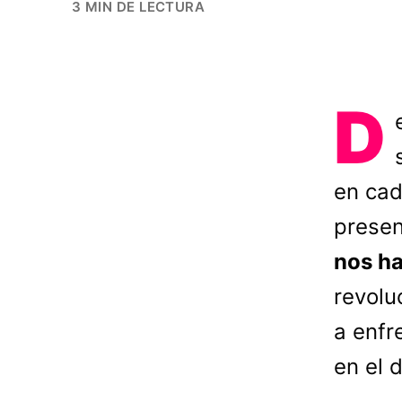
3 MIN DE LECTURA
D
en cad
prese
nos ha
revolu
a enfr
en el d