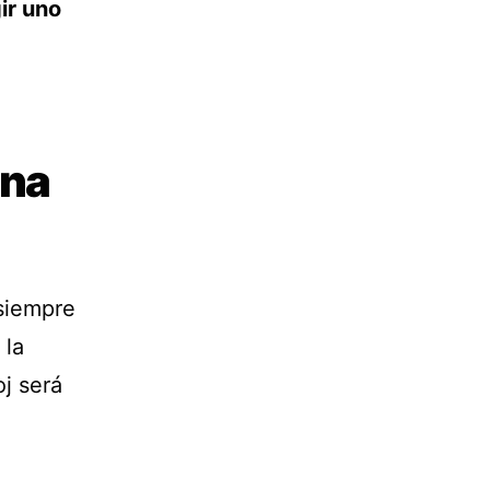
ir uno
una
 siempre
 la
oj será