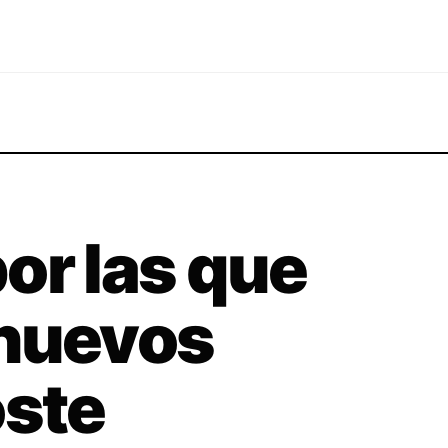
or las que
 nuevos
oste