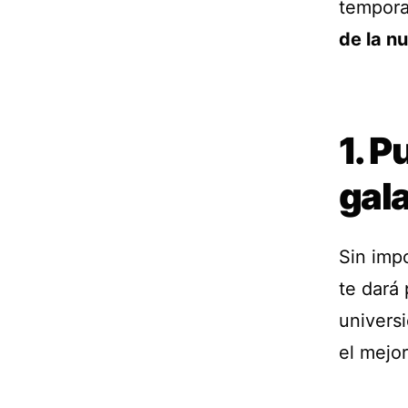
tempora
de la n
1. 
gala
Sin impo
te dará
universi
el mejo