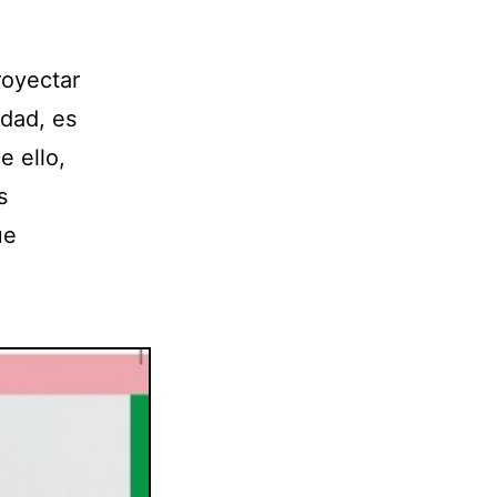
royectar
edad, es
e ello,
s
ue