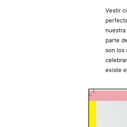
Vestir 
perfect
nuestra 
parte d
son los
celebra
existe e