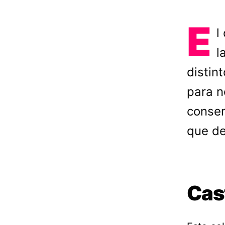
E
l
l
distin
para n
conser
que de
Cas