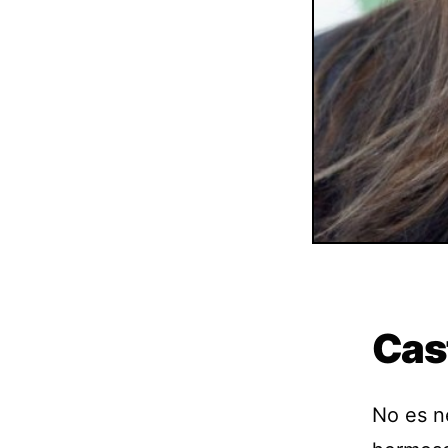
Cas
No es n