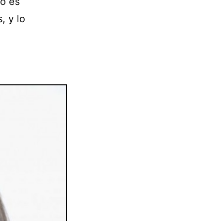
no es
, y lo