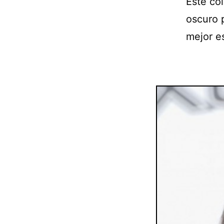
Este co
oscuro 
mejor es