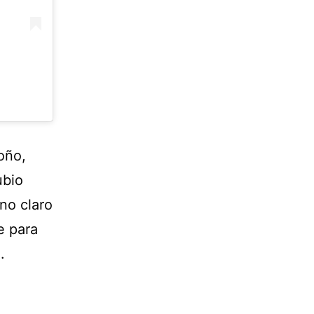
oño,
ubio
no claro
e para
.