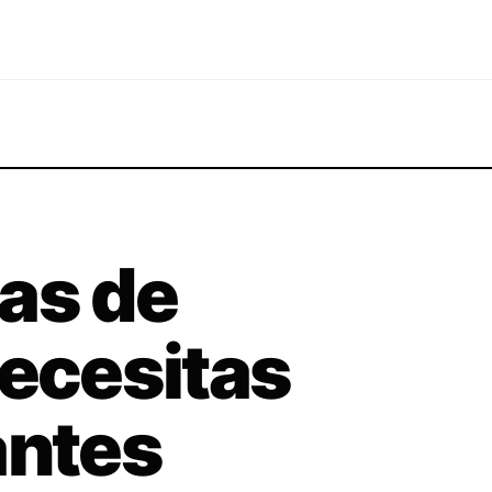
as de
necesitas
antes