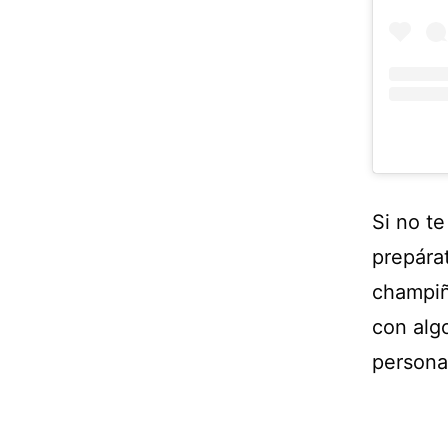
Si no t
prepára
champiñ
con alg
persona