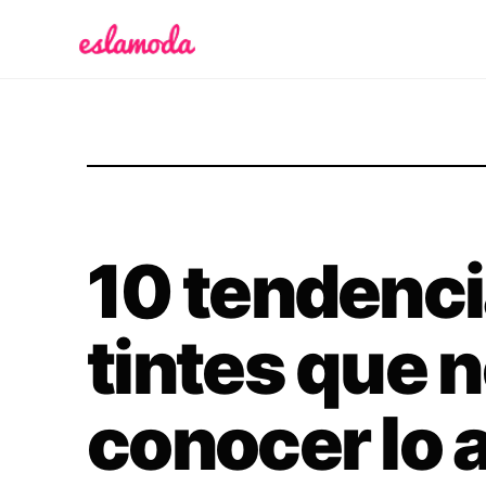
Es la Moda
10 tendenci
tintes que 
conocer lo 