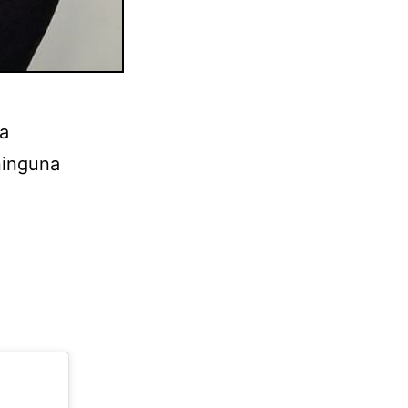
ra
 ninguna