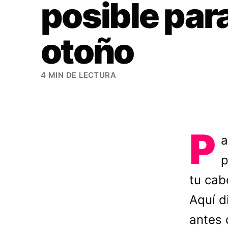
posible par
otoño
4 MIN DE LECTURA
P
a
p
tu cab
Aquí d
antes 