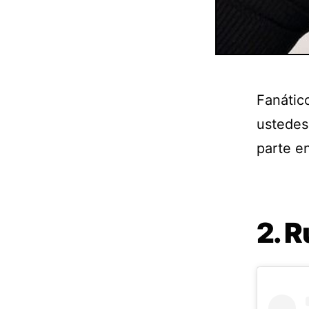
Fanátic
ustedes:
parte en
2. 