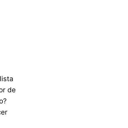
lista
or de
no?
cer