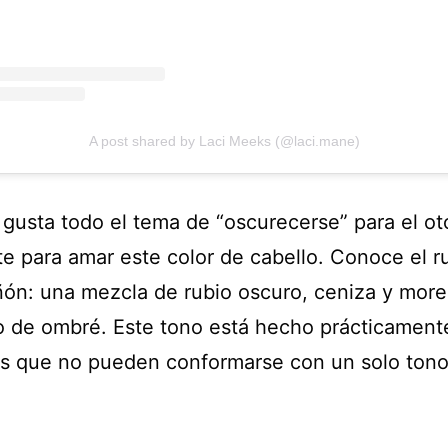
A post shared by Laci Meeks (@laci.mane)
e gusta todo el tema de “oscurecerse” para el ot
te para amar este color de cabello. Conoce el r
ón: una mezcla de rubio oscuro, ceniza y more
o de ombré. Este tono está hecho prácticament
s que no pueden conformarse con un solo tono