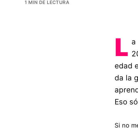
1 MIN DE LECTURA
L
a
2
edad e
da la 
aprend
Eso só
Si no me