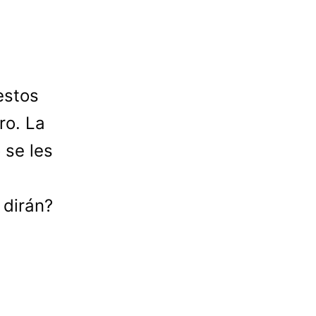
estos
ro. La
 se les
 dirán?