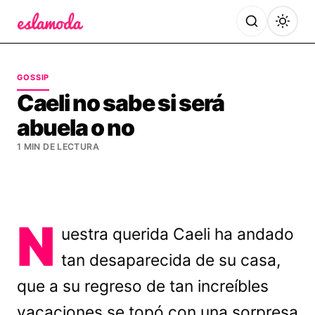
Es la Moda
GOSSIP
Caeli no sabe si será
abuela o no
1 MIN DE LECTURA
N
uestra querida Caeli ha andado
tan desaparecida de su casa,
que a su regreso de tan increíbles
vacaciones se topó con una sorpresa