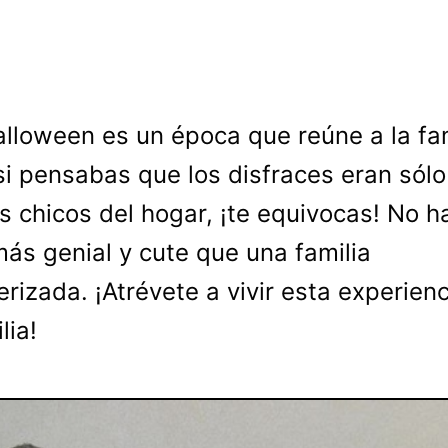
alloween es un época que reúne a la fam
si pensabas que los disfraces eran sólo
s chicos del hogar, ¡te equivocas! No h
ás genial y cute que una familia
erizada. ¡Atrévete a vivir esta experien
lia!