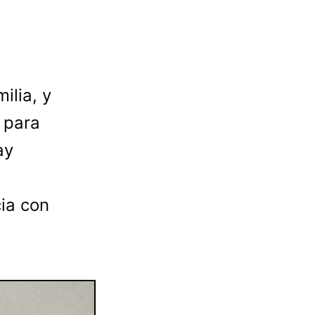
ilia, y
 para
ay
cia con