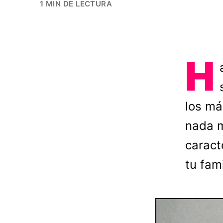
1 MIN DE LECTURA
H
los má
nada m
caract
tu fami