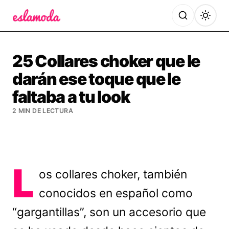
Es la Moda
25 Collares choker que le
darán ese toque que le
faltaba a tu look
2 MIN DE LECTURA
L
os collares choker, también
conocidos en español como
“gargantillas”, son un accesorio que