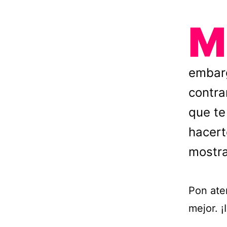
M
embarg
contra
que te
hacert
mostra
Pon ate
mejor. ¡