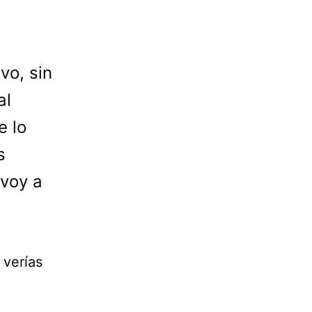
vo, sin
al
e lo
s
 voy a
 verías