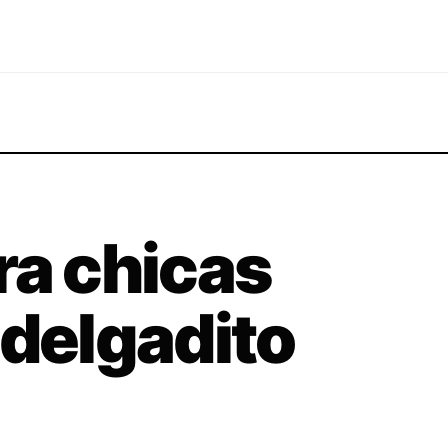
ra chicas
 delgadito