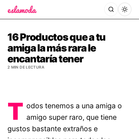
Es la Moda
16 Productos que a tu
amiga la más rara le
encantaría tener
2 MIN DE LECTURA
T
odos tenemos a una amiga o
amigo super raro, que tiene
gustos bastante extraños e