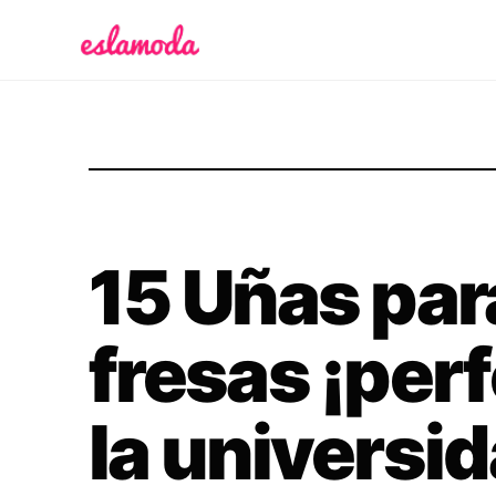
Es la Moda
15 Uñas par
fresas ¡per
la universid