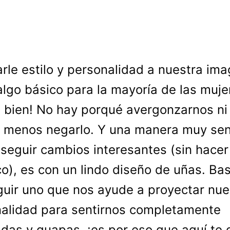
arle estilo y personalidad a nuestra im
algo básico para la mayoría de las muj
á bien! No hay porqué avergonzarnos ni
menos negarlo. Y una manera muy senc
seguir cambios interesantes (sin hace
co), es con un lindo diseño de uñas. Ba
uir uno que nos ayude a proyectar nue
alidad para sentirnos completamente
das y guapas, ¡es por eso que aquí te 