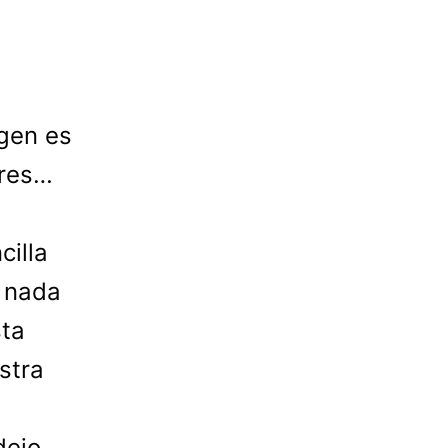
agen es
eres…
illa
r nada
sta
stra
dejo