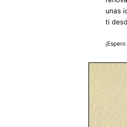
unas i
ti des
¡Espero