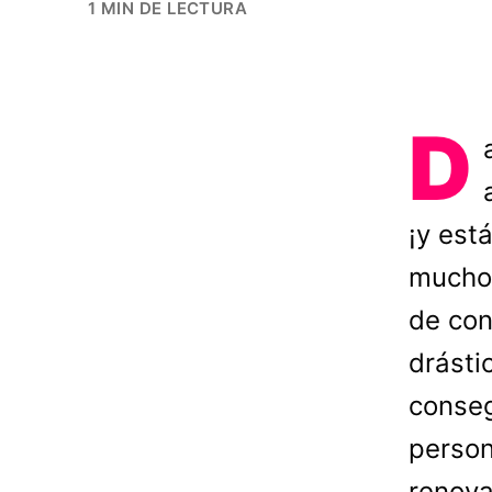
1 MIN DE LECTURA
D
¡y est
mucho 
de con
drásti
conseg
person
renova