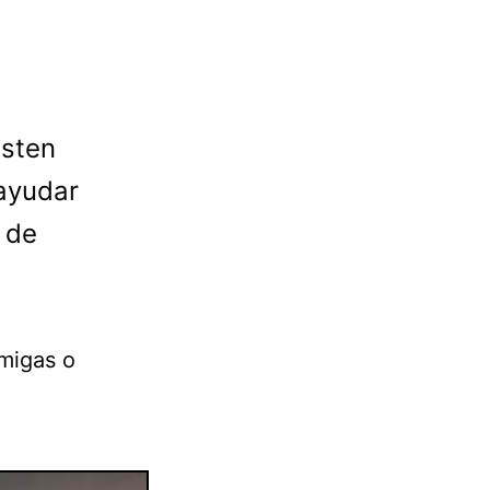
isten
ayudar
 de
amigas o