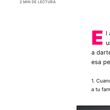
2 MIN DE LECTURA
E
l
u
a dart
esa pe
1. Cuan
a tu fam