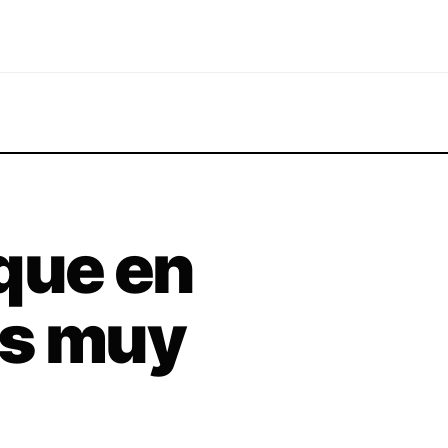
que en
ás muy