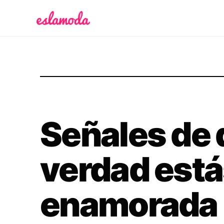
Es la Moda
Señales de 
verdad est
enamorada