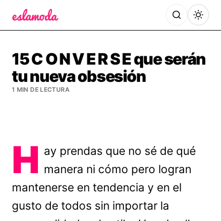
Es la Moda
15 C O N V E R S E que serán
tu nueva obsesión
1 MIN DE LECTURA
H
ay prendas que no sé de qué
manera ni cómo pero logran
mantenerse en tendencia y en el
gusto de todos sin importar la