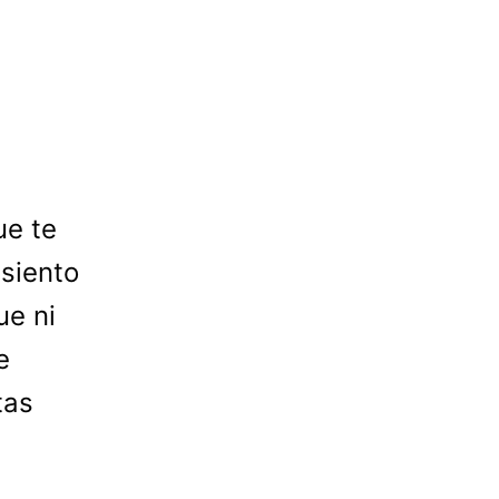
ue te
 siento
ue ni
e
tas