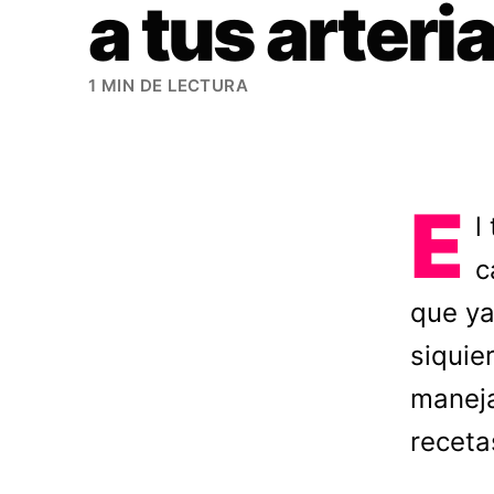
a tus arteri
1 MIN DE LECTURA
E
l
c
que ya
siquie
maneja
receta