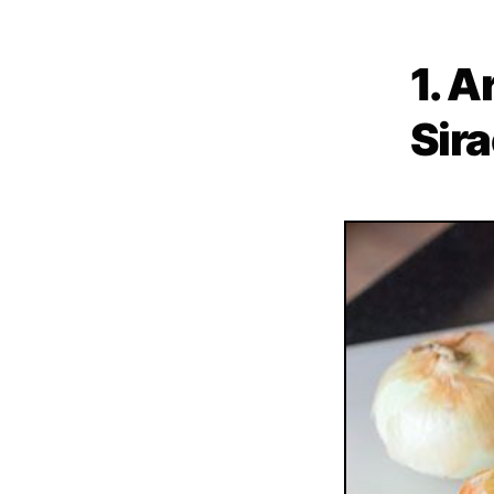
1. A
Sira