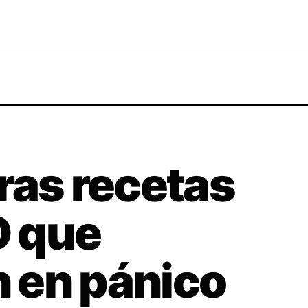
ras recetas
 que
 en pánico