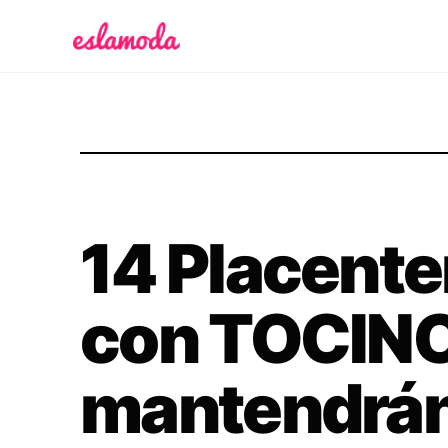
Es la Moda
14 Placente
con TOCINO
mantendrán