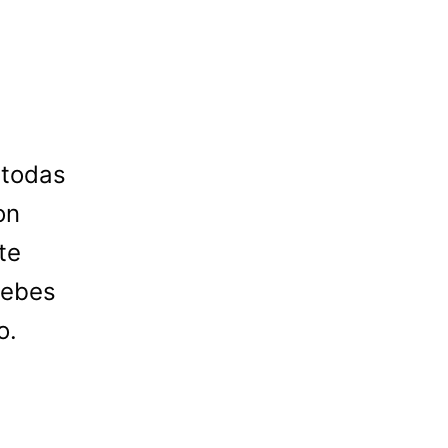
 todas
on
te
debes
o.