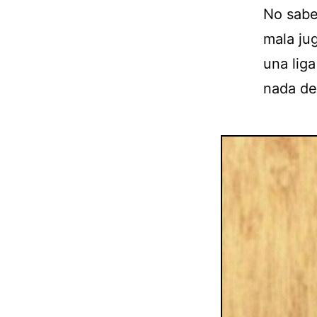
No sabes
mala ju
una lig
nada de