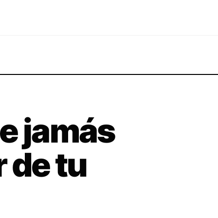
ue jamás
 de tu