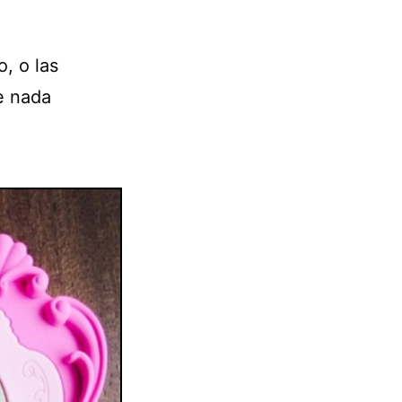
, o las
e nada