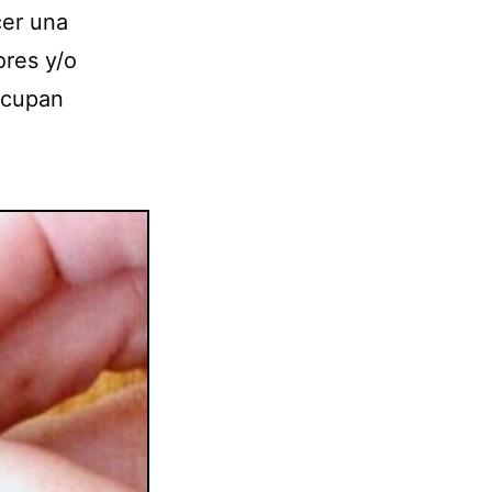
cer una
ores y/o
ocupan