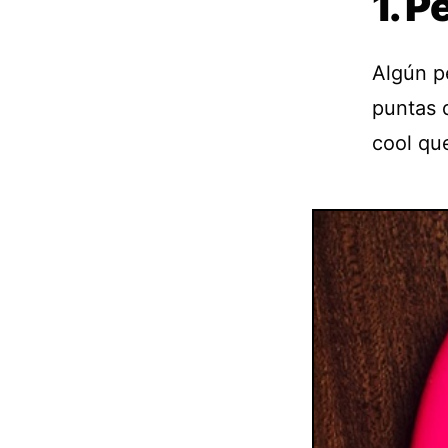
1. P
Algún p
puntas 
cool que