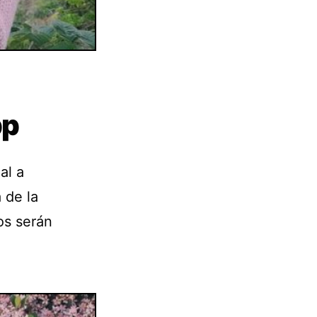
pp
al a
 de la
os serán