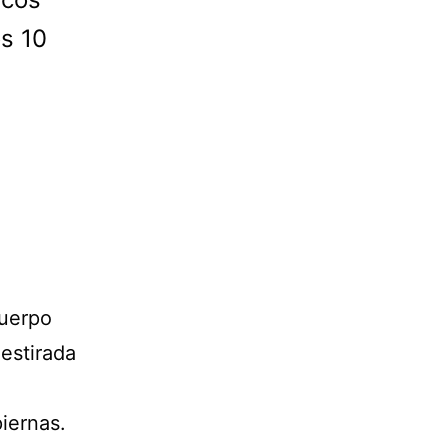
os 10
cuerpo
estirada
piernas.