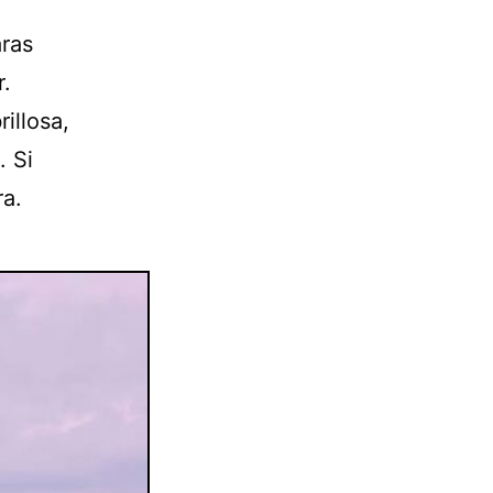
aras
r.
illosa,
. Si
ra.