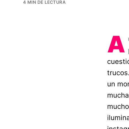
4 MIN DE LECTURA
A
cuesti
trucos
un mon
muchas
muchos
ilumin
instag