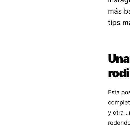
más bá
tips m
Una 
rodi
Esta po
complet
y otra u
redondea