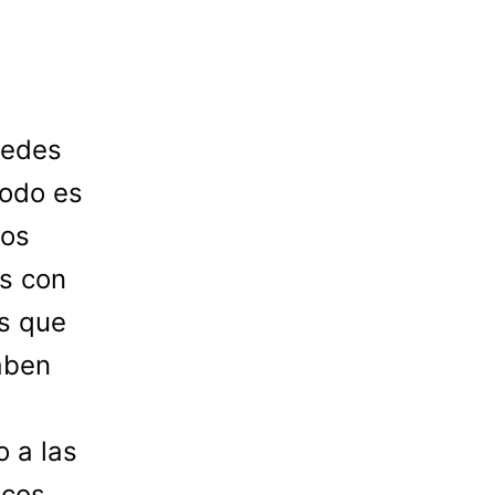
uedes
Todo es
nos
es con
es que
aben
o a las
ucos