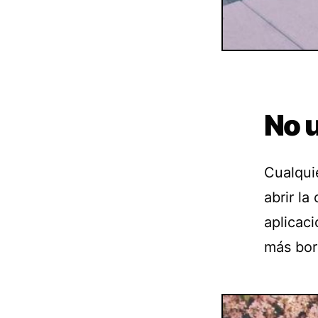
No u
Cualquie
abrir la
aplicaci
más bor