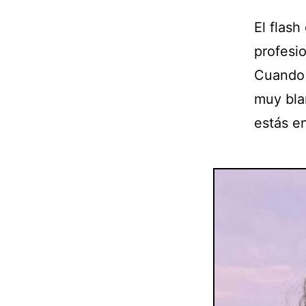
El flash
profesio
Cuando u
muy bla
estás e