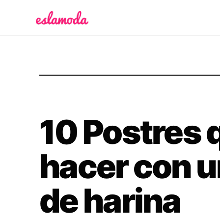
Es la Moda
10 Postres
hacer con un
de harina