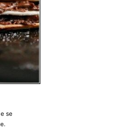
ue se
e.