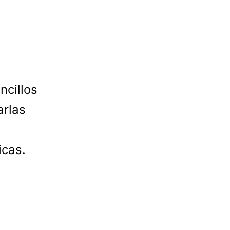
ncillos
arlas
icas.