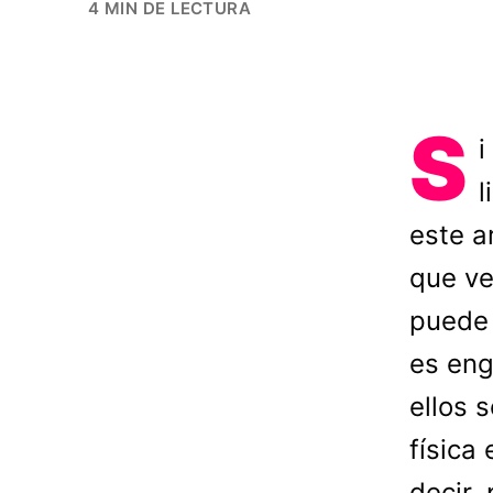
4 MIN DE LECTURA
S
i
l
este a
que ve
puede 
es eng
ellos 
física 
decir,