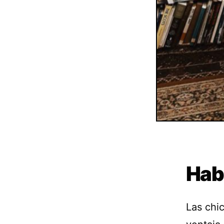
Habi
Las chi