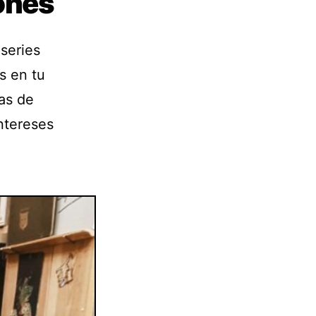
ones
series
s en tu
as de
intereses