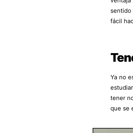
ventaja
sentido
fácil ha
Ten
Ya no e
estudiar
tener no
que se 