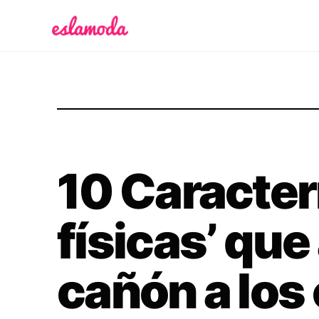
Es la Moda
10 Caracter
físicas’ que
cañón a los