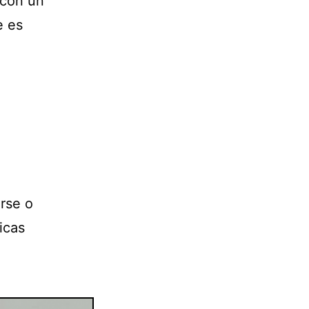
 con un
e es
arse o
icas