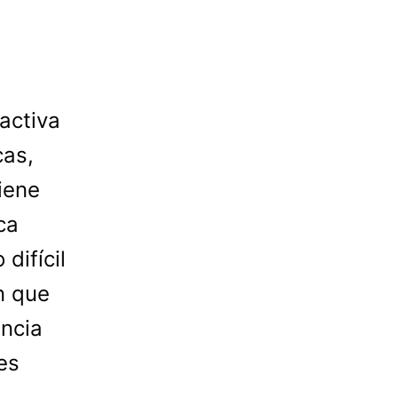
activa
cas,
tiene
ca
difícil
n que
encia
 es