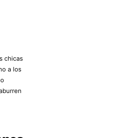
s chicas
ho a los
 o
 aburren