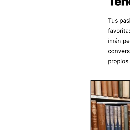
Ten
Tus pas
favorita
imán pe
conversa
propios.