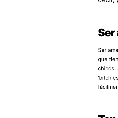
Ser
Ser amab
que tie
chicos.
‘bitchie
fácilmen