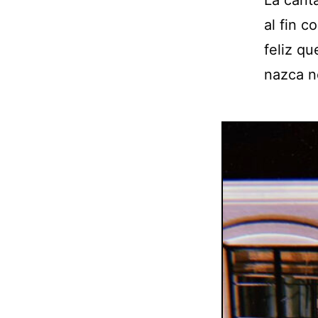
al fin 
feliz q
nazca n