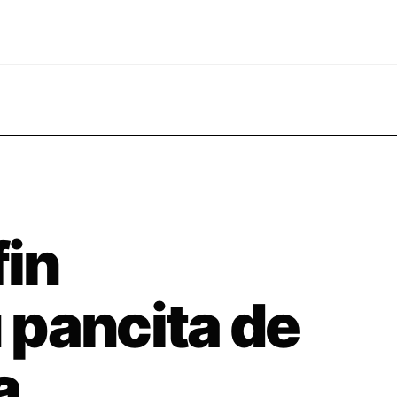
fin
 pancita de
a