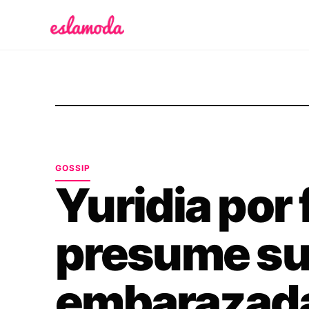
Es la Moda
GOSSIP
Yuridia por 
presume su
embarazad