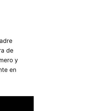
madre
ra de
imero y
nte en