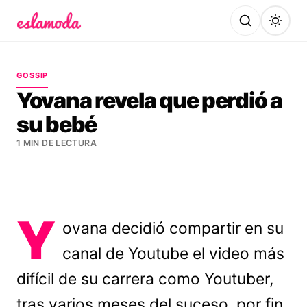
Es la Moda
GOSSIP
Yovana revela que perdió a
su bebé
1 MIN DE LECTURA
Y
ovana decidió compartir en su
canal de Youtube el video más
difícil de su carrera como Youtuber,
tras varios meses del suceso, por fin