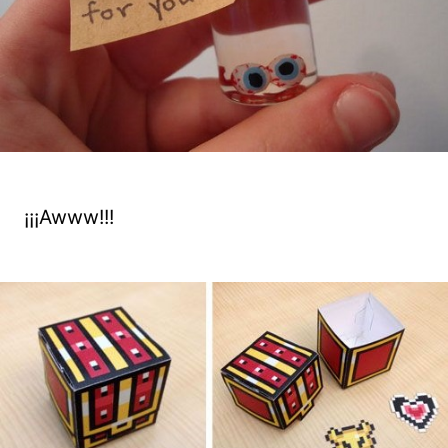
¡¡¡Awww!!!