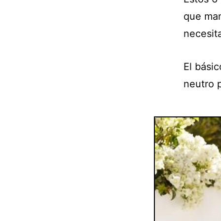
que man
necesita
El básic
neutro 