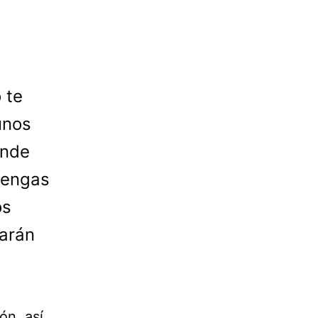
 te
unos
onde
tengas
os
tarán
ón, así