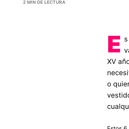
2 MIN DE LECTURA
E
s
v
XV año
necesi
o quie
vestid
cualqu
Estos 6 