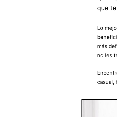
que te
Lo mejor
benefic
más def
no les t
Encontra
casual, 