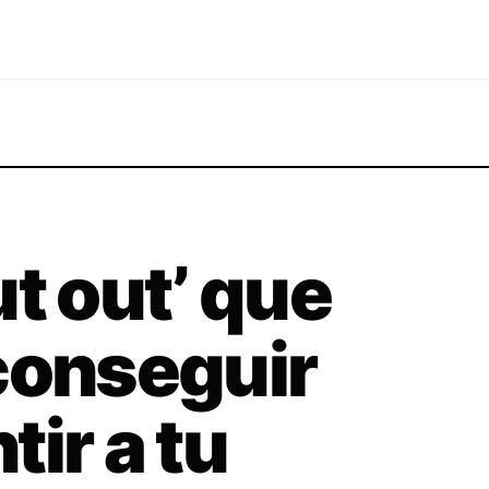
t out’ que
conseguir
ir a tu