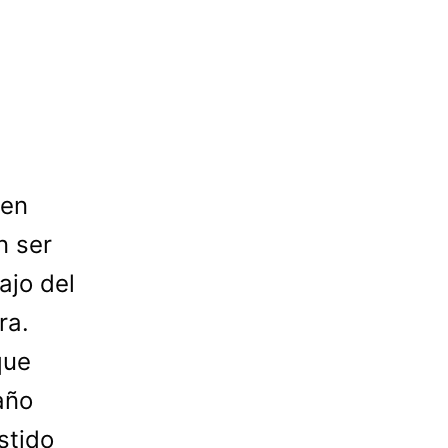
nen
n ser
ajo del
ra.
que
año
stido