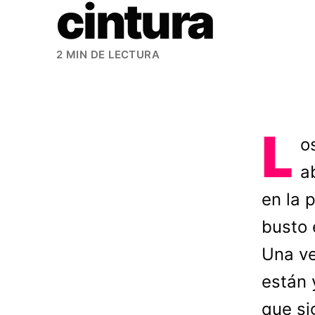
cintura
2 MIN DE LECTURA
L
o
a
en la 
busto 
Una ve
están 
que si