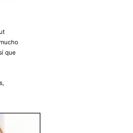
ut
a mucho
sí que
s,