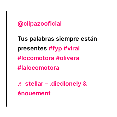
@clipazooficial
Tus palabras siempre están
presentes
#fyp
#viral
#locomotora
#olivera
#lalocomotora
♬ stellar – .diedlonely &
énouement