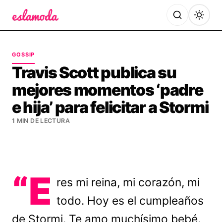
Es la Moda
GOSSIP
Travis Scott publica su
mejores momentos ‘padre
e hija’ para felicitar a Stormi
1 MIN DE LECTURA
“E
res mi reina, mi corazón, mi
todo. Hoy es el cumpleaños
de Stormi. Te amo muchísimo bebé.