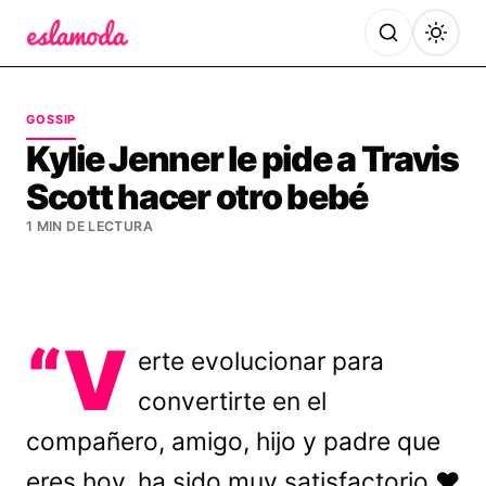
Es la Moda
GOSSIP
Kylie Jenner le pide a Travis
Scott hacer otro bebé
1 MIN DE LECTURA
“V
erte evolucionar para
convertirte en el
compañero, amigo, hijo y padre que
eres hoy, ha sido muy satisfactorio ♥