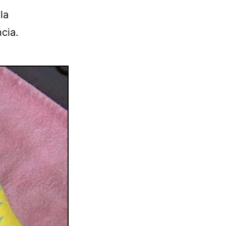
la
ncia.