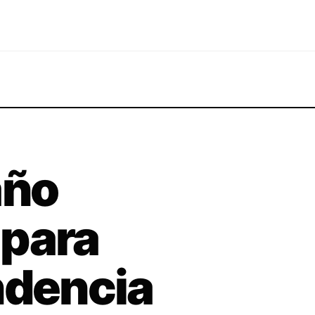
año
 para
ndencia