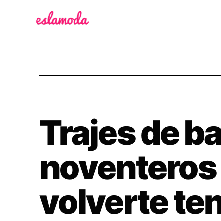
Es la Moda
Trajes de b
noventeros
volverte te