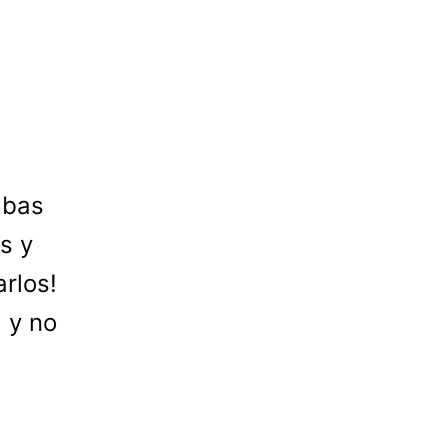
abas
s y
rlos!
 y no