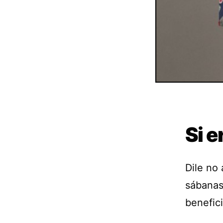
Si e
Dile no
sábanas
benefici