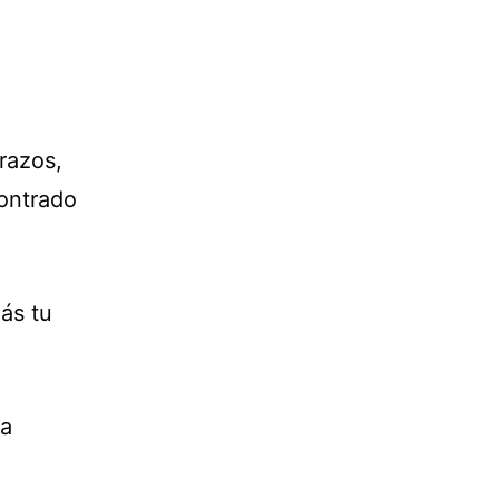
razos,
contrado
más tu
la