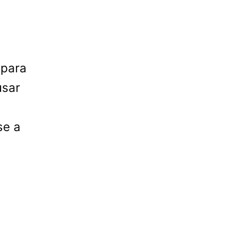
 para
usar
se a