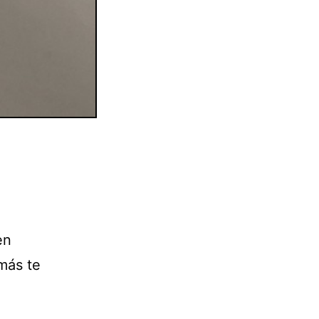
en
más te