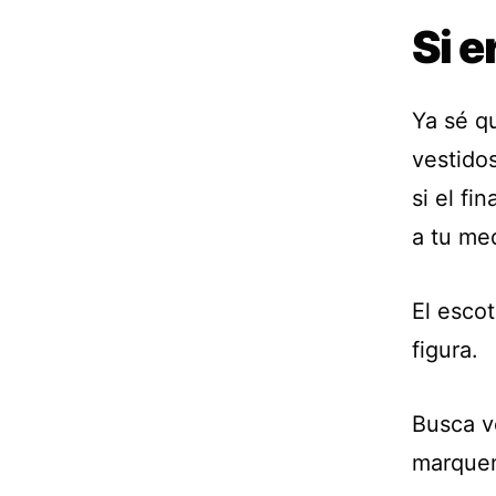
Si e
Ya sé q
vestido
si el fi
a tu med
El escot
figura.
Busca v
marquen