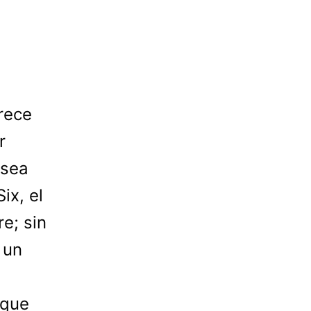
rece
r
 sea
ix, el
e; sin
 un
 que