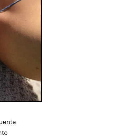
fuente
nto