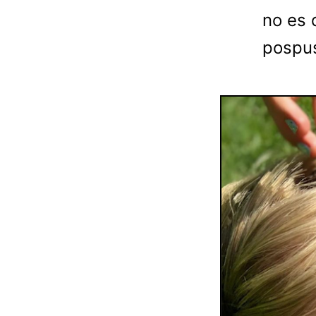
no es 
pospus