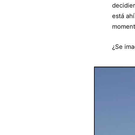
decidie
está ahí
momento
¿Se ima