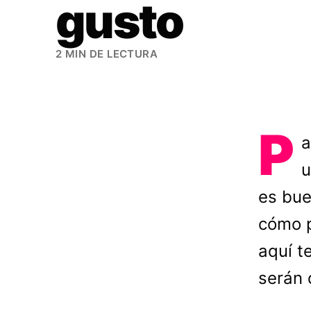
gusto
2 MIN DE LECTURA
P
a
u
es bue
cómo p
aquí t
serán 