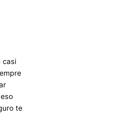
 casi
iempre
ar
 eso
guro te