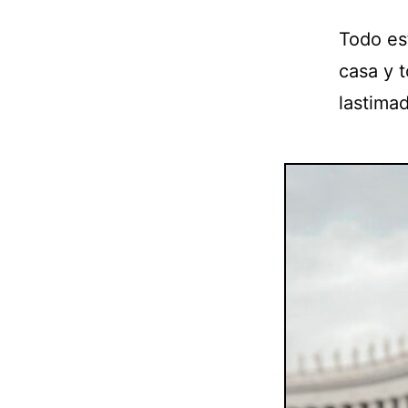
Todo est
casa y 
lastima