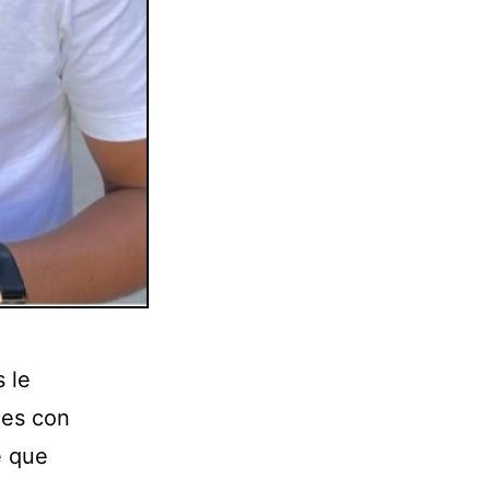
 le
nes con
e que