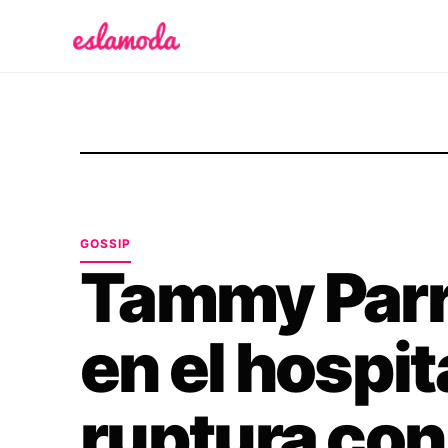
Es la Moda
GOSSIP
Tammy Parr
en el hospit
ruptura co