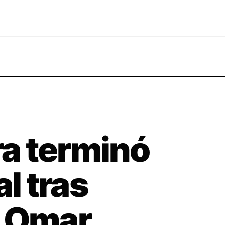
a terminó
al tras
n Omar