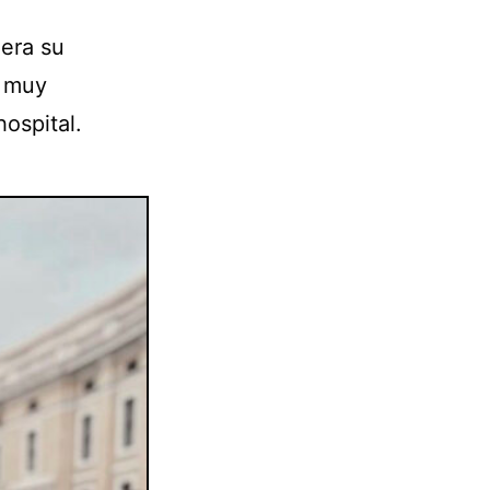
 era su
o muy
ospital.