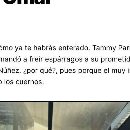
ómo ya te habrás enterado, Tammy Par
mandó a freír espárragos a su prometi
úñez, ¿por qué?, pues porque el muy in
o los cuernos.