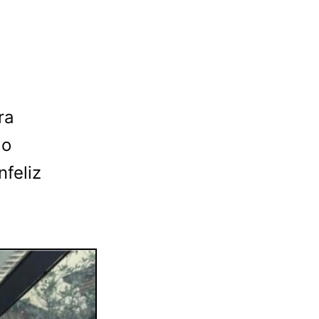
ra
do
feliz