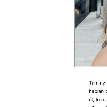
Tammy e
habían 
él, lo m