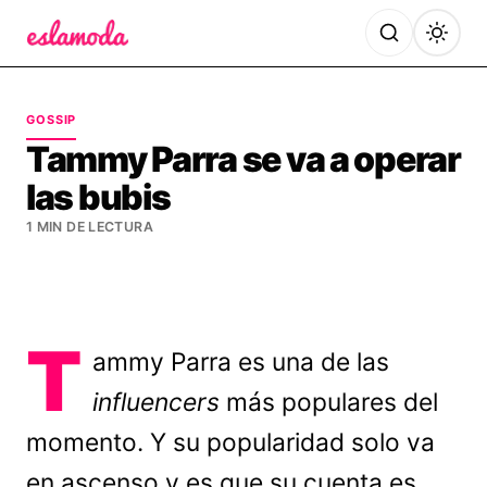
Es la Moda
GOSSIP
Tammy Parra se va a operar
las bubis
1 MIN DE LECTURA
T
ammy Parra es una de las
influencers
más populares del
momento. Y su popularidad solo va
en ascenso y es que su cuenta es