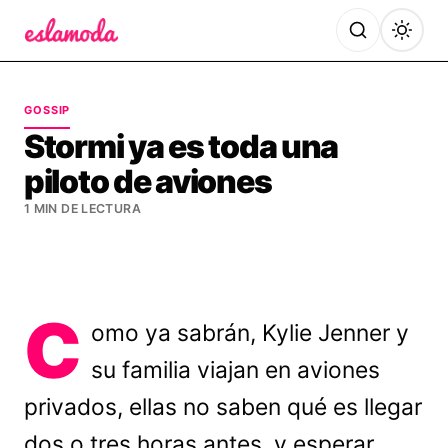
Es la Moda
GOSSIP
Stormi ya es toda una
piloto de aviones
1 MIN DE LECTURA
C
omo ya sabrán, Kylie Jenner y
su familia viajan en aviones
privados, ellas no saben qué es llegar
dos o tres horas antes, y esperar