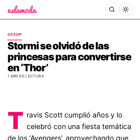
Es la Moda
GOSSIP
Stormi se olvidó de las
princesas para convertirse
en ‘Thor’
1 MIN DE LECTURA
T
ravis Scott cumplió años y lo
celebró con una fiesta temática
de los ‘Avengers’, aprovechando que