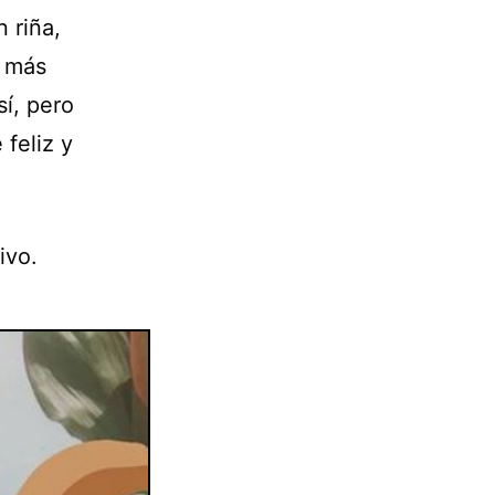
 riña,
o más
sí, pero
feliz y
ivo.