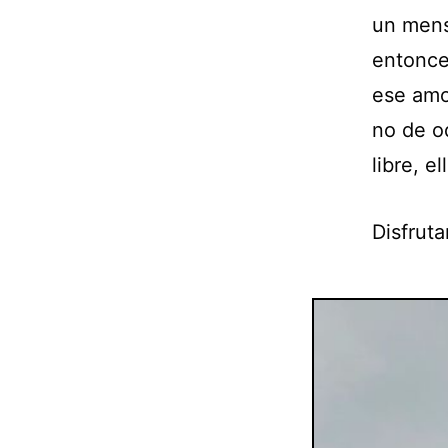
un mensa
entonce
ese amor
no de o
libre, e
Disfrut