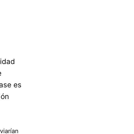
lidad
e
base es
ión
viarían