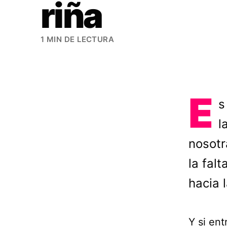
riña
1 MIN DE LECTURA
E
s
l
nosotr
la fal
hacia 
Y si ent