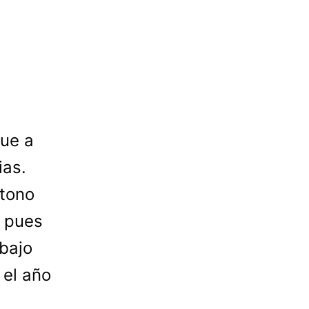
que a
ias.
 tono
, pues
bajo
 el año