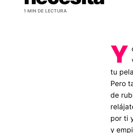
1 MIN DE LECTURA
Y
tu pel
Pero t
de rub
relája
por ti
y empi