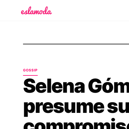
Es la Moda
GOSSIP
Selena Gó
presume su 
compromis