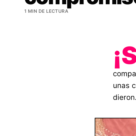
1 MIN DE LECTURA
¡
compar
unas c
dieron