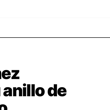
mez
anillo de
o