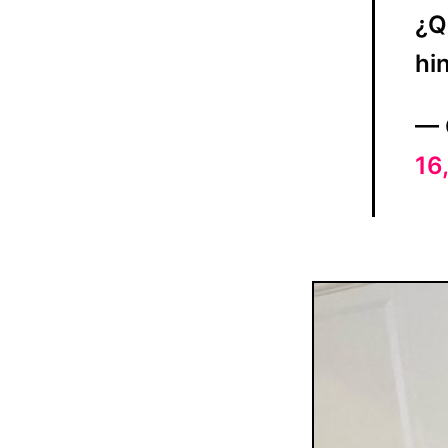
¿Q
hi
— 
16