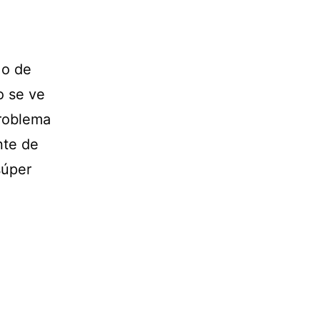
 o de
o se ve
problema
nte de
súper