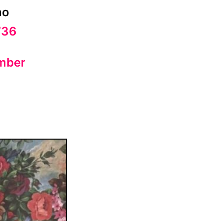
mo
736
mber