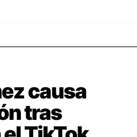
ez causa
ón tras
 el TikTok