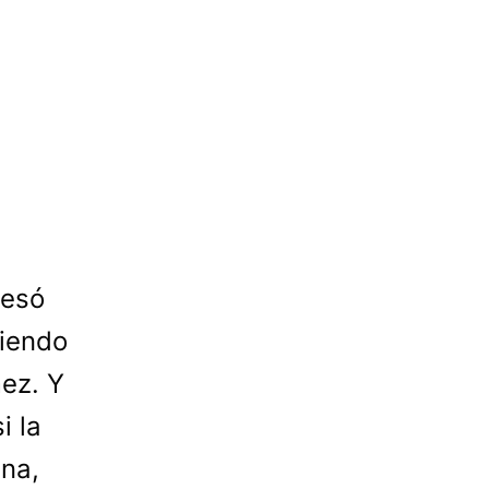
vesó
ciendo
ez. Y
i la
ena,