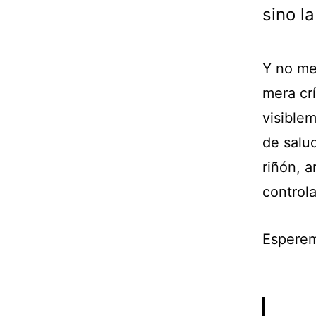
sino l
Y no me
mera crí
visible
de salu
riñón, a
controla
Esperem