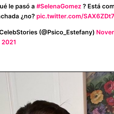
ué le pasó a
#SelenaGomez
? Está co
nchada ¿no?
pic.twitter.com/SAX6ZDt
CelebStories (@Psico_Estefany)
Nove
, 2021